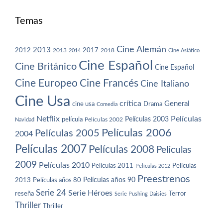
Temas
Cine Alemán
2013
2012
2013
2017
2018
2014
Cine Asiático
Cine Español
Cine Británico
Cine Español
Cine Europeo
Cine Francés
Cine Italiano
Cine Usa
crítica
General
cine usa
Drama
Comedia
Netflix
Películas
Películas 2003
película
Navidad
Películas 2002
Películas 2006
Películas 2005
2004
Películas 2007
Películas 2008
Películas
2009
Películas 2010
Películas 2011
Películas
Películas 2012
Preestrenos
Películas años 80
Películas años 90
2013
Serie 24
Serie Héroes
reseña
Terror
Serie Pushing Daisies
Thriller
Thriller