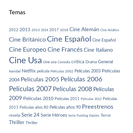
Temas
Cine Alemán
2013
2012
2013
2017
2018
2014
Cine Asiático
Cine Español
Cine Británico
Cine Español
Cine Europeo
Cine Francés
Cine Italiano
Cine Usa
crítica
General
cine usa
Drama
Comedia
Netflix
Películas
Películas 2003
película
Navidad
Películas 2002
Películas 2006
Películas 2005
2004
Películas 2007
Películas 2008
Películas
2009
Películas 2010
Películas 2011
Películas
Películas 2012
Preestrenos
Películas años 80
Películas años 90
2013
Serie 24
Serie Héroes
reseña
Terror
Serie Pushing Daisies
Thriller
Thriller