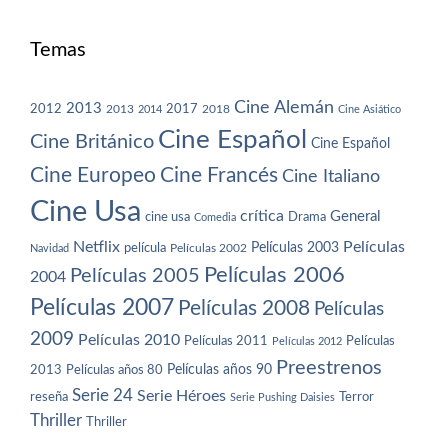
Temas
Cine Alemán
2013
2012
2013
2017
2018
2014
Cine Asiático
Cine Español
Cine Británico
Cine Español
Cine Europeo
Cine Francés
Cine Italiano
Cine Usa
crítica
General
cine usa
Drama
Comedia
Netflix
Películas
Películas 2003
película
Navidad
Películas 2002
Películas 2006
Películas 2005
2004
Películas 2007
Películas 2008
Películas
2009
Películas 2010
Películas 2011
Películas
Películas 2012
Preestrenos
Películas años 80
Películas años 90
2013
Serie 24
Serie Héroes
reseña
Terror
Serie Pushing Daisies
Thriller
Thriller