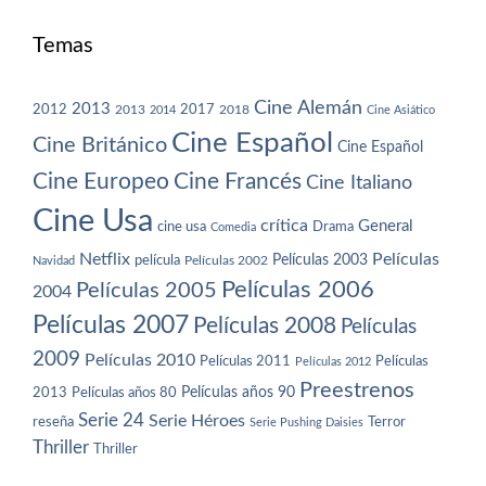
Temas
Cine Alemán
2013
2012
2013
2017
2018
2014
Cine Asiático
Cine Español
Cine Británico
Cine Español
Cine Europeo
Cine Francés
Cine Italiano
Cine Usa
crítica
General
cine usa
Drama
Comedia
Netflix
Películas
Películas 2003
película
Navidad
Películas 2002
Películas 2006
Películas 2005
2004
Películas 2007
Películas 2008
Películas
2009
Películas 2010
Películas 2011
Películas
Películas 2012
Preestrenos
Películas años 80
Películas años 90
2013
Serie 24
Serie Héroes
reseña
Terror
Serie Pushing Daisies
Thriller
Thriller