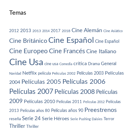
Temas
Cine Alemán
2013
2012
2013
2017
2018
2014
Cine Asiático
Cine Español
Cine Británico
Cine Español
Cine Europeo
Cine Francés
Cine Italiano
Cine Usa
crítica
General
cine usa
Drama
Comedia
Netflix
Películas
Películas 2003
película
Navidad
Películas 2002
Películas 2006
Películas 2005
2004
Películas 2007
Películas 2008
Películas
2009
Películas 2010
Películas 2011
Películas
Películas 2012
Preestrenos
Películas años 80
Películas años 90
2013
Serie 24
Serie Héroes
reseña
Terror
Serie Pushing Daisies
Thriller
Thriller