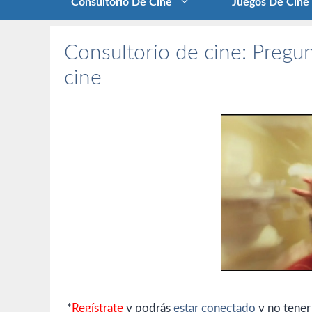
Consultorio De Cine
Juegos De Cine
Consultorio de cine: Pregun
cine
*
Regístrate
y podrás
estar conectado
y no tener