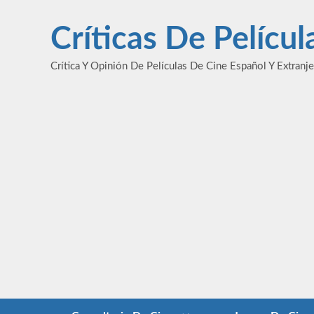
Saltar
al
Críticas De Pelícu
contenido
Crítica Y Opinión De Películas De Cine Español Y Extranj