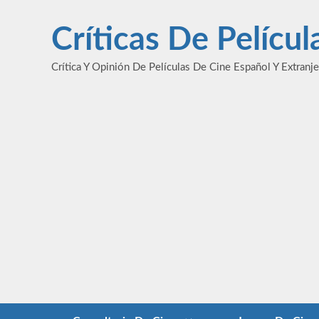
Saltar
al
Críticas De Pelícu
contenido
Crítica Y Opinión De Películas De Cine Español Y Extranj