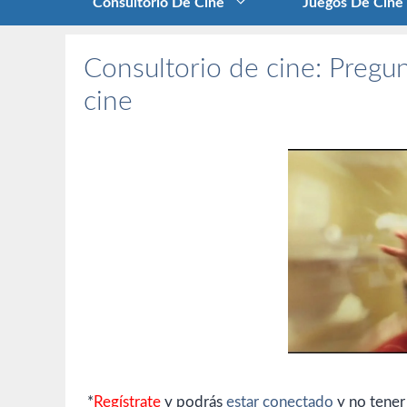
Consultorio De Cine
Juegos De Cine
Consultorio de cine: Pregun
cine
*
Regístrate
y podrás
estar conectado
y no tener