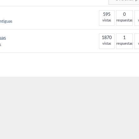
595
0
vistas
respuestas
antiguas
uas
1870
1
vistas
respuestas
s