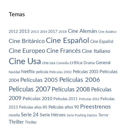
Temas
Cine Alemán
2013
2012
2013
2017
2018
2014
Cine Asiático
Cine Español
Cine Británico
Cine Español
Cine Europeo
Cine Francés
Cine Italiano
Cine Usa
crítica
General
cine usa
Drama
Comedia
Netflix
Películas
Películas 2003
película
Navidad
Películas 2002
Películas 2006
Películas 2005
2004
Películas 2007
Películas 2008
Películas
2009
Películas 2010
Películas 2011
Películas
Películas 2012
Preestrenos
Películas años 80
Películas años 90
2013
Serie 24
Serie Héroes
reseña
Terror
Serie Pushing Daisies
Thriller
Thriller