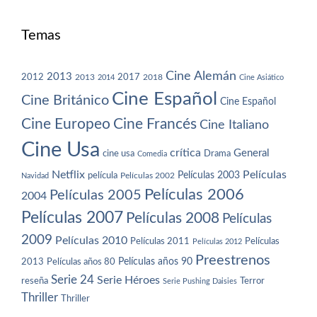
Temas
Cine Alemán
2013
2012
2013
2017
2018
2014
Cine Asiático
Cine Español
Cine Británico
Cine Español
Cine Europeo
Cine Francés
Cine Italiano
Cine Usa
crítica
General
cine usa
Drama
Comedia
Netflix
Películas
Películas 2003
película
Navidad
Películas 2002
Películas 2006
Películas 2005
2004
Películas 2007
Películas 2008
Películas
2009
Películas 2010
Películas 2011
Películas
Películas 2012
Preestrenos
Películas años 80
Películas años 90
2013
Serie 24
Serie Héroes
reseña
Terror
Serie Pushing Daisies
Thriller
Thriller