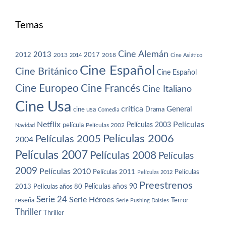
Temas
Cine Alemán
2013
2012
2013
2017
2018
2014
Cine Asiático
Cine Español
Cine Británico
Cine Español
Cine Europeo
Cine Francés
Cine Italiano
Cine Usa
crítica
General
cine usa
Drama
Comedia
Netflix
Películas
Películas 2003
película
Navidad
Películas 2002
Películas 2006
Películas 2005
2004
Películas 2007
Películas 2008
Películas
2009
Películas 2010
Películas 2011
Películas
Películas 2012
Preestrenos
Películas años 80
Películas años 90
2013
Serie 24
Serie Héroes
reseña
Terror
Serie Pushing Daisies
Thriller
Thriller