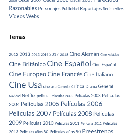
Parecidos
Oscar 2008
Oscar 2007
Oscar 2009
2006
Razonables
Personajes
Reportajes
Publicidad
Serie
Trailers
Vídeos
Webs
Temas
Cine Alemán
2013
2012
2013
2017
2018
2014
Cine Asiático
Cine Español
Cine Británico
Cine Español
Cine Europeo
Cine Francés
Cine Italiano
Cine Usa
crítica
General
cine usa
Drama
Comedia
Netflix
Películas
Películas 2003
película
Navidad
Películas 2002
Películas 2006
Películas 2005
2004
Películas 2007
Películas 2008
Películas
2009
Películas 2010
Películas 2011
Películas
Películas 2012
Preestrenos
Películas años 80
Películas años 90
2013