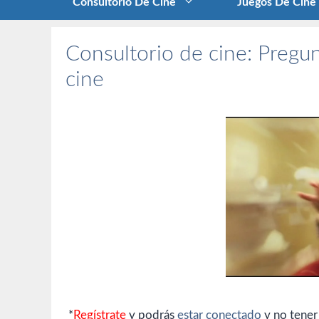
Consultorio De Cine
Juegos De Cine
Consultorio de cine: Pregun
cine
*
Regístrate
y podrás
estar conectado
y no tener