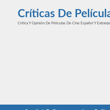
Saltar
al
Críticas De Pelícu
contenido
Crítica Y Opinión De Películas De Cine Español Y Extranj