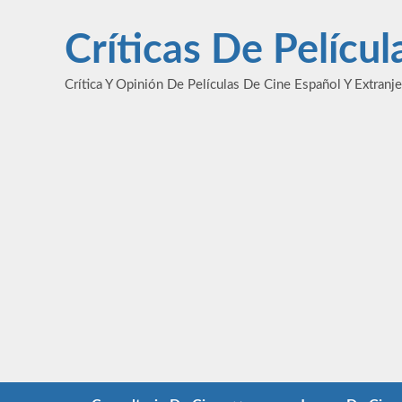
Saltar
al
Críticas De Pelícu
contenido
Crítica Y Opinión De Películas De Cine Español Y Extranj