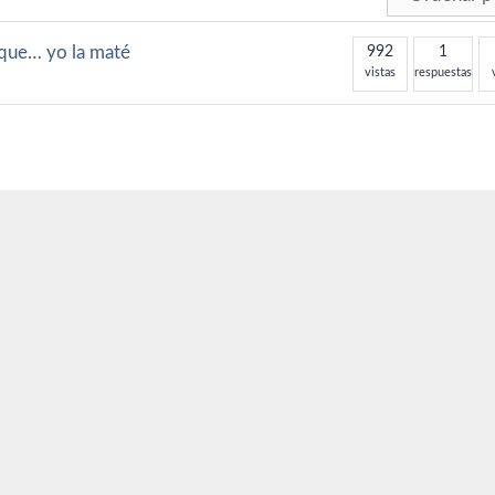
rque… yo la maté
992
1
vistas
respuestas