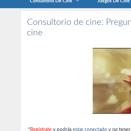
Consultorio De Cine
Juegos De Cine
Consultorio de cine: Pregun
cine
*
Regístrate
y podrás
estar conectado
y no tener