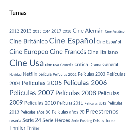
Temas
Cine Alemán
2013
2012
2013
2017
2018
2014
Cine Asiático
Cine Español
Cine Británico
Cine Español
Cine Europeo
Cine Francés
Cine Italiano
Cine Usa
crítica
General
cine usa
Drama
Comedia
Netflix
Películas
Películas 2003
película
Navidad
Películas 2002
Películas 2006
Películas 2005
2004
Películas 2007
Películas 2008
Películas
2009
Películas 2010
Películas 2011
Películas
Películas 2012
Preestrenos
Películas años 80
Películas años 90
2013
Serie 24
Serie Héroes
reseña
Terror
Serie Pushing Daisies
Thriller
Thriller