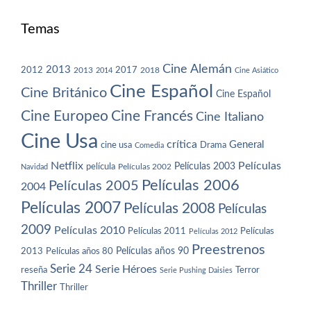
Temas
Cine Alemán
2013
2012
2013
2017
2018
2014
Cine Asiático
Cine Español
Cine Británico
Cine Español
Cine Europeo
Cine Francés
Cine Italiano
Cine Usa
crítica
General
cine usa
Drama
Comedia
Netflix
Películas
Películas 2003
película
Navidad
Películas 2002
Películas 2006
Películas 2005
2004
Películas 2007
Películas 2008
Películas
2009
Películas 2010
Películas 2011
Películas
Películas 2012
Preestrenos
Películas años 80
Películas años 90
2013
Serie 24
Serie Héroes
reseña
Terror
Serie Pushing Daisies
Thriller
Thriller