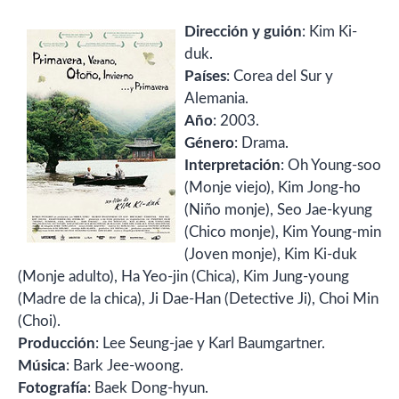
Dirección y guión
: Kim Ki-
duk.
Países
: Corea del Sur y
Alemania.
Año
: 2003.
Género
: Drama.
Interpretación
: Oh Young-soo
(Monje viejo), Kim Jong-ho
(Niño monje), Seo Jae-kyung
(Chico monje), Kim Young-min
(Joven monje), Kim Ki-duk
(Monje adulto), Ha Yeo-jin (Chica), Kim Jung-young
(Madre de la chica), Ji Dae-Han (Detective Ji), Choi Min
(Choi).
Producción
: Lee Seung-jae y Karl Baumgartner.
Música
: Bark Jee-woong.
Fotografía
: Baek Dong-hyun.