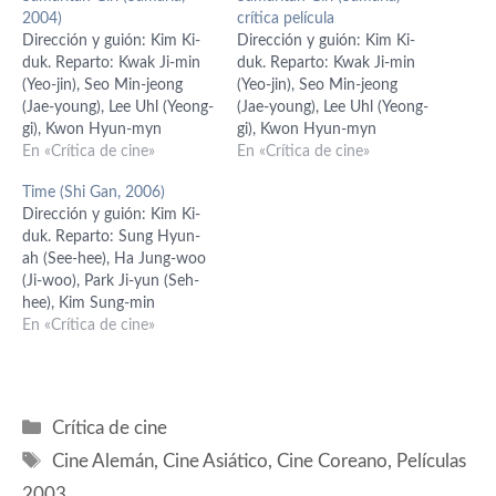
2004)
crítica película
Dirección y guión: Kim Ki-
Dirección y guión: Kim Ki-
duk. Reparto: Kwak Ji-min
duk. Reparto: Kwak Ji-min
(Yeo-jin), Seo Min-jeong
(Yeo-jin), Seo Min-jeong
(Jae-young), Lee Uhl (Yeong-
(Jae-young), Lee Uhl (Yeong-
gi), Kwon Hyun-myn
gi), Kwon Hyun-myn
(Dependiente), Oh Young
En «Crítica de cine»
(Dependiente), Oh Young
En «Crítica de cine»
(Músico), Im Gyun-ho
(Músico), Im Gyun-ho
Time (Shi Gan, 2006)
(Chico ordenado), Lee Jong-
(Chico ordenado), Lee Jong-
Dirección y guión: Kim Ki-
gil (Chico feliz), Shin Taek-ki
gil (Chico feliz), Shin Taek-ki
duk. Reparto: Sung Hyun-
(Suicida), Park Jung-gi
(Suicida), Park Jung-gi
ah (See-hee), Ha Jung-woo
(Víctima asesinato), Kim
(Víctima asesinato), Kim
(Ji-woo), Park Ji-yun (Seh-
Gul-seon (Segundo
Gul-seon (Segundo
hee), Kim Sung-min
dependiente), Jung In-gi (Ki-
dependiente), Jung In-gi (Ki-
(doctor), Kim Ji-hyun (Yeon-
En «Crítica de cine»
su). Corea del Sur, 2004
su). Corea del Sur, 2004 El
hee), Kim Bo-nah (Yoon-ah).
prolífico director…
Producción: Kim Ki-duk.
Música: Noh Hyung-woo.
Fotografía: Sung Jong-moo.
Categorías
Crítica de cine
Montaje: Kim Ki-duk.
Etiquetas
Dirección artística: Choi
Cine Alemán
,
Cine Asiático
,
Cine Coreano
,
Películas
Keun-woo. Vestuario: Lee
2003