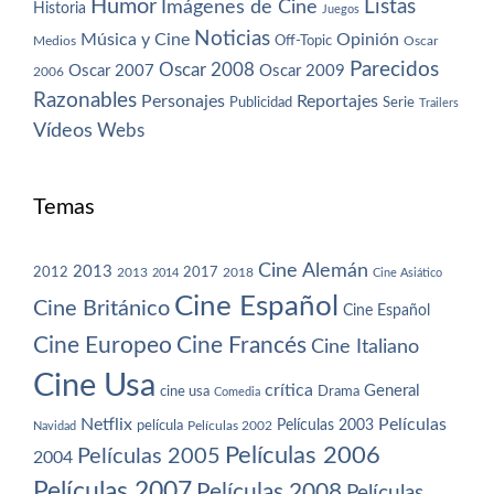
Humor
Imágenes de Cine
Listas
Historia
Juegos
Noticias
Música y Cine
Opinión
Off-Topic
Oscar
Medios
Parecidos
Oscar 2008
Oscar 2007
Oscar 2009
2006
Razonables
Personajes
Reportajes
Publicidad
Serie
Trailers
Vídeos
Webs
Temas
Cine Alemán
2013
2012
2013
2017
2018
2014
Cine Asiático
Cine Español
Cine Británico
Cine Español
Cine Europeo
Cine Francés
Cine Italiano
Cine Usa
crítica
General
cine usa
Drama
Comedia
Netflix
Películas
Películas 2003
película
Navidad
Películas 2002
Películas 2006
Películas 2005
2004
Películas 2007
Películas 2008
Películas