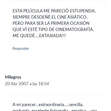
ESTA PELÌCULA ME PARECIÒ ESTUPENDA,
SIEMPRE DESDEÑÈ EL CINE ASIÀTICO,
PERO PARA SER LA PRIMERA OCASIÒN
QUE VÌ ESTÈ TIPO DE CINEMATOGRAFÌA,
ME QUEDÈ….EXTASIADA!!!
Responder
Milagros
20 Abr 2007 a las 18:54
A mi parecer…extraordinaria…..sencilla,
profunda, excelente fotografía…emotiva… una