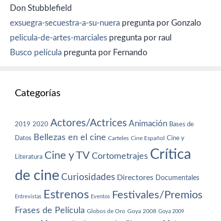
Don Stubblefield
exsuegra-secuestra-a-su-nuera
pregunta por Gonzalo
pelicula-de-artes-marciales
pregunta por raul
Busco película
pregunta por Fernando
Categorías
Actores/Actrices
Animación
2019
2020
Bases de
Bellezas en el cine
Datos
Cine y
Carteles
Cine Español
Crítica
Cine y TV
Cortometrajes
Literatura
de cine
Curiosidades
Directores
Documentales
Estrenos
Festivales/Premios
Entrevistas
Eventos
Frases de Película
Globos de Oro
Goya 2008
Goya 2009