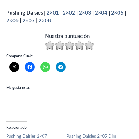
Pushing Daisies |
2×01
|
2×02
|
2×03
|
2×04
|
2×05
|
2×06
|
2×07
|
2×08
Nuestra puntuación
Comparte Cuak:
Me gusta esto:
Relacionado
Pushing Daisies 2×07
Pushing Daisies 2×05 Dim