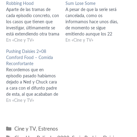
Robbing Hood
Sum Lose Some
Aparte de las tramas de
A pesar de que la serie será
cada episodio concreto, con
cancelada, como os
los casos que tienen que
informamos hace unos días,
investigar, últimamente se
de momento se sigue
está extendiendo otra trama
emitiendo aunque los 22
importante en la serie, la
En «Cine y TV»
episodios previstos se
En «Cine y TV»
referente a Dwight, el tipo
quedarán en 13. Eso quiere
Pushing Daisies 2×08
que ha aparecido
decir que, a no ser que
Comford Food – Comida
preguntando por el padre
cambien las cosas, ya
Reconfortante
de Ned. Ned en un
hemos pasado 1/3 de la
Recordemos que en
principio, pero el resto de
temporada. El asesinato de
episodio pasado habíamos
sus amigos…
turno…
dejado a Ned y Chuck cara
a cara con el difunto padre
de esta, al que acababan de
desenterrar y estaban a
En «Cine y TV»
punto de revivir. Pues bien,
lo hacen, y aunque no les
sirve de mucho sus
palabras, Chuck, en uno de
Categorías
Cine y TV
,
Estrenos
sus impulsos,…