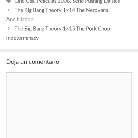
Etiquetas
Cine Usa
,
Películas 2008
,
Serie Pushing Daisies
The Big Bang Theory 1×14 The Nerdvana
Annihilation
The Big Bang Theory 1×15 The Pork Chop
Indeterminacy
Deja un comentario
Comentario