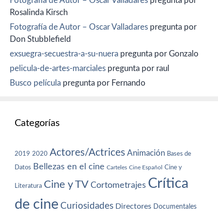
Fotografía de Autor – Oscar Valladares
pregunta por
Rosalinda Kirsch
Fotografía de Autor – Oscar Valladares
pregunta por
Don Stubblefield
exsuegra-secuestra-a-su-nuera
pregunta por Gonzalo
pelicula-de-artes-marciales
pregunta por raul
Busco película
pregunta por Fernando
Categorías
Actores/Actrices
Animación
2019
2020
Bases de
Bellezas en el cine
Datos
Cine y
Carteles
Cine Español
Crítica
Cine y TV
Cortometrajes
Literatura
de cine
Curiosidades
Directores
Documentales