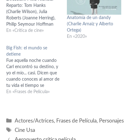
Reparto: Tom Hanks
(Charlie Wilson), Julia
Anatomía de un dandy
Roberts (Joanne Herring),
(Charlie Arnaiz y Alberto
Philip Seymour Hoffman
Ortega)
(Gust Avrakotos), Amy
En «Crítica de cine»
En «2020»
Adams (Bonnie Bach), Ned
Beatty (Doc Long), Emily
Big Fish: el mundo se
Blunt (Jane Liddle), Om Puri
detiene
(presidente Zia Ul-Haq), Ken
Fue aquella noche cuando
Stott (Zvi Rafiah), Jud Tylor
Carl encontró su destino, y
(Crysta Lee). Guión: Aaron
yo el mío... casi. Dicen que
Sorkin; basado en el libro
cuando conoces al amor de
homónimo…
tu vida el tiempo se
detiene... y es verdad. Lo
En «Frases de Película»
que no dicen es que cuando
se vuelve a poner en
marcha, lo hace aún más
rápidamente para recuperar
Categorías
Actores/Actrices
,
Frases de Película
,
Personajes
lo…
Etiquetas
Cine Usa
Aeropuerto crítica película