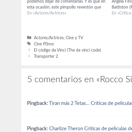
podemos dejar de comentarlas. Y es que en
Angela Fin
esta ocasión, este pimpollo reventón que
Battiston (
vemos en la foto, que responde al nombre
En «Actores/Actrices»
Comencini,
En «Crítica
de Savanna Samson y a cualquier gemido
Calenda Fot
(aunque…
película re
los Oscar 2
que las tre
Categorías
Actores/Actrices
,
Cine y TV
Etiquetas
Cine P0rno
El código da Vinci (The da vinci code)
Transporter 2
5 comentarios en «Rocco Sif
Pingback:
Tiran más 2 Tetas… Criticas de pelicula
Pingback:
Charlize Theron Criticas de peliculas d