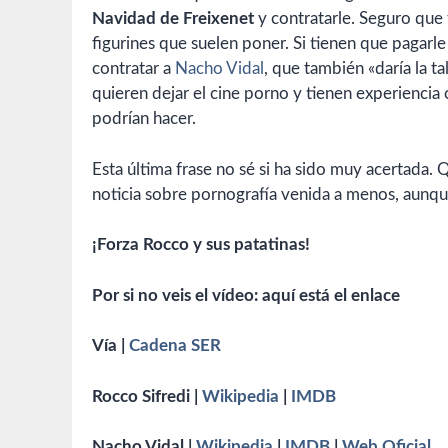
Navidad de Freixenet
y contratarle. Seguro que 
figurines que suelen poner. Si tienen que pagarle 
contratar a
Nacho Vidal
, que también «daría la 
quieren dejar el cine porno y tienen experiencia 
podrían hacer.
Esta última frase no sé si ha sido muy acertada.
noticia sobre pornografía venida a menos, aunq
¡Forza Rocco y sus patatinas!
Por si no veis el vídeo: aquí está el enlace
Vía |
Cadena SER
Rocco Sifredi |
Wikipedia
|
IMDB
Nacho Vidal |
Wikipedia
|
IMDB
|
Web Oficial