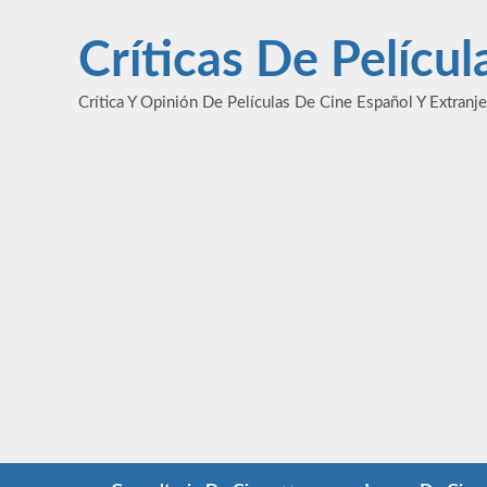
Saltar
al
Críticas De Pelícu
contenido
Crítica Y Opinión De Películas De Cine Español Y Extranj