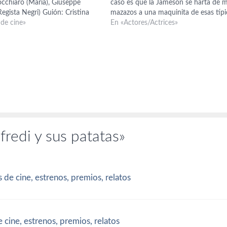
occhiaro (Maria), Giuseppe
caso es que la Jameson se harta de 
Regista Negri) Guión: Cristina
mazazos a una maquinita de esas típi
 Francesca Marciano, Giulia
 de cine»
pegarle a los topos según salen, hast
En «Actores/Actrices»
ografia: Fabio Cianchetti Esta
presenta a Italia en la edición de
006. Fue la tercera opción ya
s…
redi y sus patatas»
s de cine, estrenos, premios, relatos
e cine, estrenos, premios, relatos