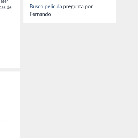
meter
Busco película
pregunta por
cas de
a…
Fernando