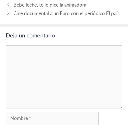
Campos), Maxi Márquez
Bebe leche, te lo dice la animadora
(marqués Martínez
Campos), Soledad Mallol
Cine documental a un Euro con el periódico El país
(Blasa), Pedro Ruy-Blas…
Deja un comentario
Comentario
Nombre