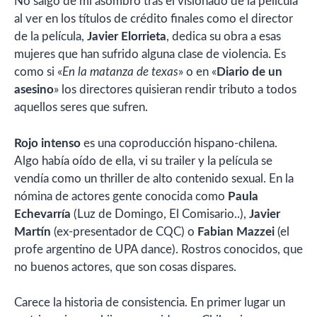
No salgo de mi asombro tras el visionado de la película
al ver en los títulos de crédito finales como el director
de la película,
Javier Elorrieta
, dedica su obra a esas
mujeres que han sufrido alguna clase de violencia. Es
como si «
En la matanza de texas
» o en «
Diario de un
asesino
» los directores quisieran rendir tributo a todos
aquellos seres que sufren.
Rojo intenso
es una coproducción hispano-chilena.
Algo había oído de ella, vi su trailer y la película se
vendía como un thriller de alto contenido sexual. En la
nómina de actores gente conocida como
Paula
Echevarría
(Luz de Domingo, El Comisario..),
Javier
Martín
(ex-presentador de CQC) o
Fabian Mazzei
(el
profe argentino de UPA dance). Rostros conocidos, que
no buenos actores, que son cosas dispares.
Carece la historia de consistencia. En primer lugar un