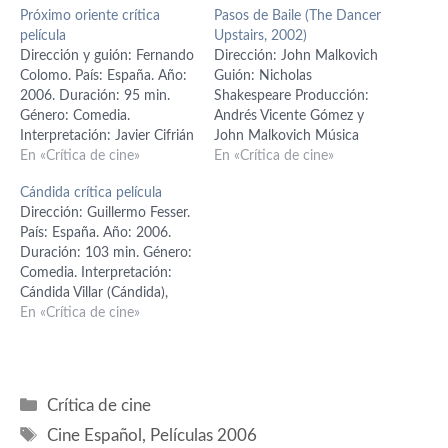
Próximo oriente crítica
Pasos de Baile (The Dancer
película
Upstairs, 2002)
Dirección y guión: Fernando
Dirección: John Malkovich
Colomo. País: España. Año:
Guión: Nicholas
2006. Duración: 95 min.
Shakespeare Producción:
Género: Comedia.
Andrés Vicente Gómez y
Interpretación: Javier Cifrián
John Malkovich Música
(Caín), Nur Al Levi (Aisha),
En «Crítica de cine»
Original: Alberto Iglesias
En «Crítica de cine»
Asier Etxeandia (Abel), Ash
Reparto: Javier Bardem
Cándida crítica película
Varrez (Shakir), Lalita
(Rejas), Juan Diego Botto
Dirección: Guillermo Fesser.
Ahmed (Samaah), Gayathry
(Sucre), Laura Morante
País: España. Año: 2006.
Kesavan (Reema), Laskmi
(Yolanda), Elvira Mínguez
Duración: 103 min. Género:
Khabrani (Fátima), Laura
(Llosa), Alejandra Lencastre
Comedia. Interpretación:
Cepeda (Milagros), Víctor
(Sylvina), Oliver Cotton
Cándida Villar (Cándida),
Benjumea (Cristóbal), Kira
(Merino), Luis Miguel Cintra
Jorge Bosch (Pablo), Raúl
En «Crítica de cine»
Miró (Pino). Guión:
(Calderón), Javier Manrique
Peña (Javi), Víctor Sevilla
Fernando Colomo; basado…
(Clorindo), Abel Folk
(Julián), Yaiza Guimare
(Ezequiel), Marie-Ann
(Mónica), Toni Morant
Berganza (Laura)…
(Flores), Joan Massotkleiner
Categorías
Crítica de cine
(Riki), María Elena Fesser
Etiquetas
(marquesa Martínez
Cine Español
,
Películas 2006