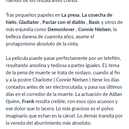
fuentes de los restaurantes chinos.
Tras pequeños papeles en
La presa
,
La cosecha de
hielo
,
Gladiator
,
Pactar con el diablo
,
Basic
y otros de
más enjundia como
Demonlover
, Connie Nielsen
, la
belleza danesa de cuarenta años, asume el
protagonismo absoluto de la cinta.
La película puede pasar perfectamente por un telefilm,
resultando anodina y tediosa a partes iguales. EL tema
de la pena de muerte se trata de soslayo, cuando al fin
y a la postre Charlotte ( Connie Nielsen ) tiene los días
contados antes de ser electrocutada, y pasa sus últimos
días en el corredor de la muerte. La actuación de
Aidan
Quinn
,
Frank
resulta creible, con esos ojos acuosos y
ese dolor que lo lacera. Lo más gracioso es el polvo
imaginario que echan en la cárcel. Lo demás transita por
la vereda del aburrimiento más absoluto.