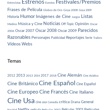
Estrenos
Festivales/Premios
Entrevistas
Eventos
Frases de Película
Globos de Oro
Goya 2008
Goya 2009
Humor
Imágenes de Cine
Listas
Historia
Juegos
Noticias
Música y Cine
Opinión
Off-Topic
Oscar
Medios
Parecidos
Oscar 2008
Oscar 2007
Oscar 2009
2006
Razonables
Personajes
Reportajes
Publicidad
Serie
Trailers
Vídeos
Webs
Temas
Cine Alemán
2013
2012
2013
2017
2018
2014
Cine Asiático
Cine Español
Cine Británico
Cine Español
Cine Europeo
Cine Francés
Cine Italiano
Cine Usa
crítica
General
cine usa
Drama
Comedia
Netflix
Películas
Películas 2003
película
Navidad
Películas 2002