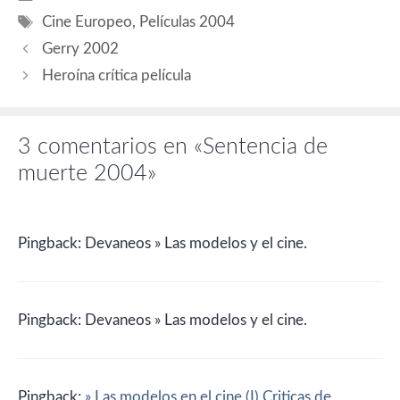
Olsen (Allentoft), Sarah Juel
Etiquetas
Werner (Natalie), Rebecca
Cine Europeo
,
Películas 2004
Løgstrup Soltau (Camilla),
Gerry 2002
Lars Hjortshøj. Guión:
Anders Thomas Jensen;
Heroína crítica película
basado en…
3 comentarios en «Sentencia de
muerte 2004»
Pingback: Devaneos » Las modelos y el cine.
Pingback: Devaneos » Las modelos y el cine.
Pingback:
» Las modelos en el cine (I) Criticas de