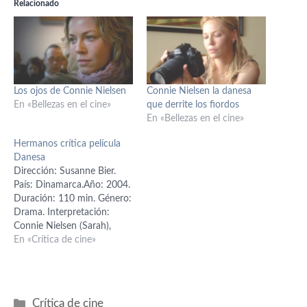
Relacionado
Los ojos de Connie Nielsen
Connie Nielsen la danesa
En «Bellezas en el cine»
que derrite los fiordos
En «Bellezas en el cine»
Hermanos crítica película
Danesa
Dirección: Susanne Bier.
País: Dinamarca.Año: 2004.
Duración: 110 min. Género:
Drama. Interpretación:
Connie Nielsen (Sarah),
Ulrich Thomsen (Michael),
En «Crítica de cine»
Nikolaj Lie Kaas (Jannik),
Bent Mejding (Henning),
Solbjørg Højfeldt (Else),
Laura Bro (Ditte), Niels
Categorías
Crítica de cine