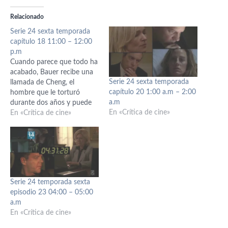
Relacionado
Serie 24 sexta temporada
capítulo 18 11:00 – 12:00
p.m
Cuando parece que todo ha
acabado, Bauer recibe una
Serie 24 sexta temporada
llamada de Cheng, el
capítulo 20 1:00 a.m – 2:00
hombre que le torturó
a.m
durante dos años y puede
En «Crítica de cine»
oir la voz de Audrey a la que
En «Crítica de cine»
daban por muerta. Cheng
sugiere un intercambio. Le
entregará a Audrey a
cambio de que Bauer
acceda a las bombas…
Serie 24 temporada sexta
episodio 23 04:00 – 05:00
a.m
En «Crítica de cine»