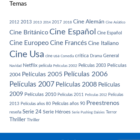
Temas
Cine Alemán
2013
2012
2013
2017
2018
2014
Cine Asiático
Cine Español
Cine Británico
Cine Español
Cine Europeo
Cine Francés
Cine Italiano
Cine Usa
crítica
General
cine usa
Drama
Comedia
Netflix
Películas
Películas 2003
película
Navidad
Películas 2002
Películas 2006
Películas 2005
2004
Películas 2007
Películas 2008
Películas
2009
Películas 2010
Películas 2011
Películas
Películas 2012
Preestrenos
Películas años 80
Películas años 90
2013
Serie 24
Serie Héroes
reseña
Terror
Serie Pushing Daisies
Thriller
Thriller