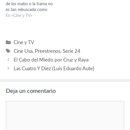
de los malos o la trama no
es tan rebuscada como
otros años, que se pasaban.
En «Cine y TV»
Creo que fue en la 2ª
temporada cuando a cada
paso que andaban hacia los
malos se ramificaban más…
Categorías
Cine y TV
Etiquetas
Cine Usa
,
Preestrenos
,
Serie 24
El Cabo del Miedo por Cruz y Raya
Las Cuatro Y Diez (Luis Eduardo Aute)
Deja un comentario
Comentario