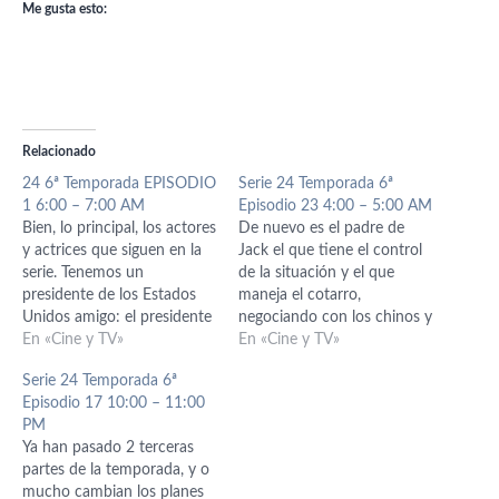
Me gusta esto:
Relacionado
24 6ª Temporada EPISODIO
Serie 24 Temporada 6ª
1 6:00 – 7:00 AM
Episodio 23 4:00 – 5:00 AM
Bien, lo principal, los actores
De nuevo es el padre de
y actrices que siguen en la
Jack el que tiene el control
serie. Tenemos un
de la situación y el que
presidente de los Estados
maneja el cotarro,
Unidos amigo: el presidente
negociando con los chinos y
Palmer, pero no se piensen
En «Cine y TV»
también con los americanos
En «Cine y TV»
que es el antiguo
a los que intenta chantajear.
Serie 24 Temporada 6ª
vicepresidente/presidente
Tanto negociete es seguro
Episodio 17 10:00 – 11:00
David Palmer que ha vuelto
que va a acabar mal para él.
PM
de ultratumba, no, es su
De nuevo en este…
Ya han pasado 2 terceras
hermano, Wayne Palmer,
partes de la temporada, y o
que tiene carisma suficiente
mucho cambian los planes
para…