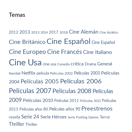
Temas
Cine Alemán
2013
2012
2013
2017
2018
2014
Cine Asiático
Cine Español
Cine Británico
Cine Español
Cine Europeo
Cine Francés
Cine Italiano
Cine Usa
crítica
General
cine usa
Drama
Comedia
Netflix
Películas
Películas 2003
película
Navidad
Películas 2002
Películas 2006
Películas 2005
2004
Películas 2007
Películas 2008
Películas
2009
Películas 2010
Películas 2011
Películas
Películas 2012
Preestrenos
Películas años 80
Películas años 90
2013
Serie 24
Serie Héroes
reseña
Terror
Serie Pushing Daisies
Thriller
Thriller