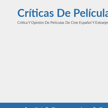
Saltar
al
Críticas De Pelícu
contenido
Crítica Y Opinión De Películas De Cine Español Y Extranj