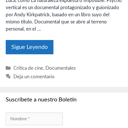
Luca, como La naturaleza expuesta o Imposible. Psycho
vertical es un documental protagonizado y guionizado
por Andy Kirkpatrick, basado en un libro suyo del
mismo título. Documental que se abre al terreno
personal, en el …
Sigue Leyendo
Categorías
Crítica de cine
,
Documentales
Deja un comentario
Suscríbete a nuestro Boletín