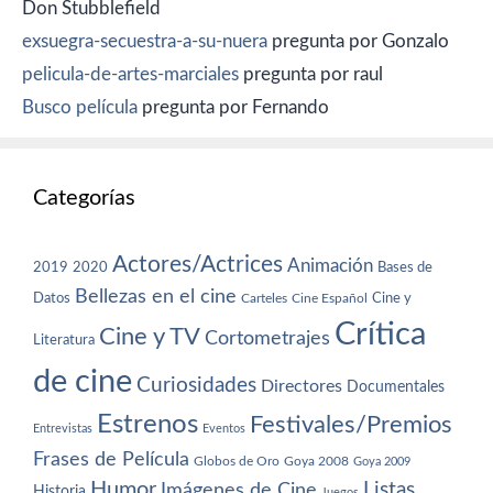
Don Stubblefield
exsuegra-secuestra-a-su-nuera
pregunta por Gonzalo
pelicula-de-artes-marciales
pregunta por raul
Busco película
pregunta por Fernando
Categorías
Actores/Actrices
Animación
2019
2020
Bases de
Bellezas en el cine
Datos
Cine y
Carteles
Cine Español
Crítica
Cine y TV
Cortometrajes
Literatura
de cine
Curiosidades
Directores
Documentales
Estrenos
Festivales/Premios
Entrevistas
Eventos
Frases de Película
Globos de Oro
Goya 2008
Goya 2009
Humor
Imágenes de Cine
Listas
Historia
Juegos