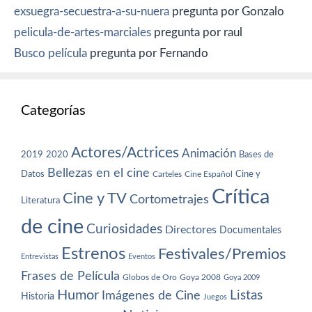
exsuegra-secuestra-a-su-nuera
pregunta por Gonzalo
pelicula-de-artes-marciales
pregunta por raul
Busco película
pregunta por Fernando
Categorías
Actores/Actrices
Animación
2019
2020
Bases de
Bellezas en el cine
Datos
Cine y
Carteles
Cine Español
Crítica
Cine y TV
Cortometrajes
Literatura
de cine
Curiosidades
Directores
Documentales
Estrenos
Festivales/Premios
Entrevistas
Eventos
Frases de Película
Globos de Oro
Goya 2008
Goya 2009
Humor
Imágenes de Cine
Listas
Historia
Juegos