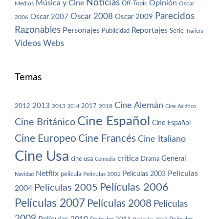
Noticias
Música y Cine
Opinión
Off-Topic
Oscar
Medios
Parecidos
Oscar 2008
Oscar 2007
Oscar 2009
2006
Razonables
Personajes
Reportajes
Publicidad
Serie
Trailers
Vídeos
Webs
Temas
Cine Alemán
2013
2012
2013
2017
2018
2014
Cine Asiático
Cine Español
Cine Británico
Cine Español
Cine Europeo
Cine Francés
Cine Italiano
Cine Usa
crítica
General
cine usa
Drama
Comedia
Netflix
Películas
Películas 2003
película
Navidad
Películas 2002
Películas 2006
Películas 2005
2004
Películas 2007
Películas 2008
Películas
2009
Películas 2010