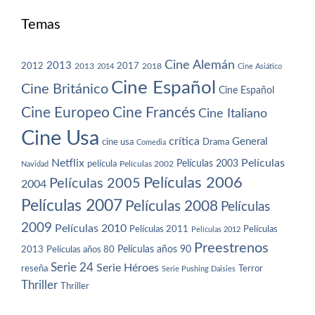
Temas
Cine Alemán
2013
2012
2013
2017
2018
2014
Cine Asiático
Cine Español
Cine Británico
Cine Español
Cine Europeo
Cine Francés
Cine Italiano
Cine Usa
crítica
General
cine usa
Drama
Comedia
Netflix
Películas
Películas 2003
película
Navidad
Películas 2002
Películas 2006
Películas 2005
2004
Películas 2007
Películas 2008
Películas
2009
Películas 2010
Películas 2011
Películas
Películas 2012
Preestrenos
Películas años 80
Películas años 90
2013
Serie 24
Serie Héroes
reseña
Terror
Serie Pushing Daisies
Thriller
Thriller