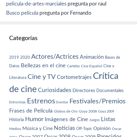
pelicula-de-artes-marciales
pregunta por raul
Busco película
pregunta por Fernando
Categorías
Actores/Actrices
Animación
2019
2020
Bases de
Bellezas en el cine
Datos
Cine y
Carteles
Cine Español
Crítica
Cine y TV
Cortometrajes
Literatura
de cine
Curiosidades
Directores
Documentales
Estrenos
Festivales/Premios
Entrevistas
Eventos
Frases de Película
Globos de Oro
Goya 2008
Goya 2009
Humor
Imágenes de Cine
Listas
Historia
Juegos
Noticias
Música y Cine
Opinión
Off-Topic
Oscar
Medios
Parecidos
Oscar 2008