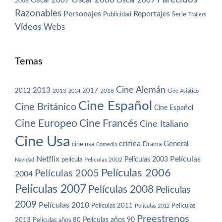
Oscar 2007
Oscar 2009
2006
Razonables
Personajes
Reportajes
Publicidad
Serie
Trailers
Vídeos
Webs
Temas
Cine Alemán
2013
2012
2013
2017
2018
2014
Cine Asiático
Cine Español
Cine Británico
Cine Español
Cine Europeo
Cine Francés
Cine Italiano
Cine Usa
crítica
General
cine usa
Drama
Comedia
Netflix
Películas
Películas 2003
película
Navidad
Películas 2002
Películas 2006
Películas 2005
2004
Películas 2007
Películas 2008
Películas
2009
Películas 2010
Películas 2011
Películas
Películas 2012
Preestrenos
Películas años 80
Películas años 90
2013