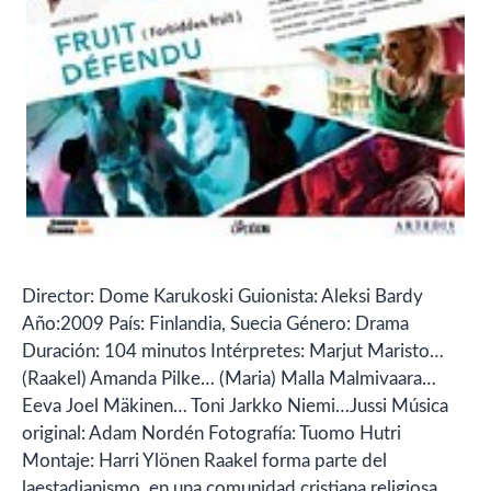
Director: Dome Karukoski Guionista: Aleksi Bardy
Año:2009 País: Finlandia, Suecia Género: Drama
Duración: 104 minutos Intérpretes: Marjut Maristo…
(Raakel) Amanda Pilke… (Maria) Malla Malmivaara…
Eeva Joel Mäkinen… Toni Jarkko Niemi…Jussi Música
original: Adam Nordén Fotografía: Tuomo Hutri
Montaje: Harri Ylönen Raakel forma parte del
laestadianismo, en una comunidad cristiana religiosa