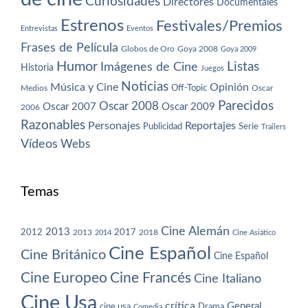
Curiosidades
Directores
Documentales
Estrenos
Festivales/Premios
Entrevistas
Eventos
Frases de Película
Globos de Oro
Goya 2008
Goya 2009
Humor
Imágenes de Cine
Listas
Historia
Juegos
Noticias
Música y Cine
Opinión
Off-Topic
Oscar
Medios
Parecidos
Oscar 2008
Oscar 2007
Oscar 2009
2006
Razonables
Personajes
Reportajes
Publicidad
Serie
Trailers
Vídeos
Webs
Temas
Cine Alemán
2013
2012
2013
2017
2018
2014
Cine Asiático
Cine Español
Cine Británico
Cine Español
Cine Europeo
Cine Francés
Cine Italiano
Cine Usa
crítica
General
cine usa
Drama
Comedia