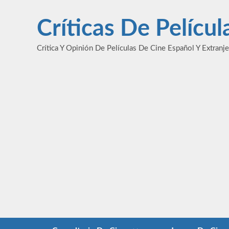
Saltar
al
Críticas De Pelícu
contenido
Crítica Y Opinión De Películas De Cine Español Y Extranj