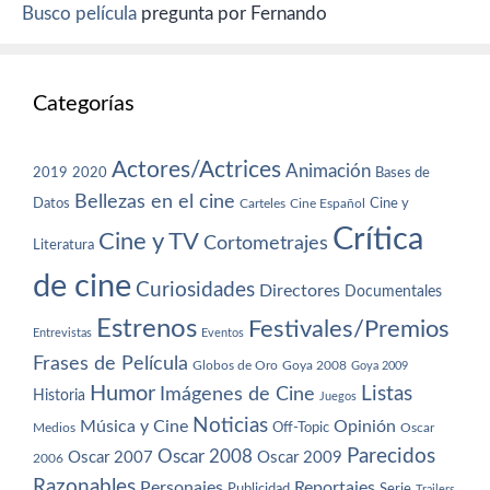
Busco película
pregunta por Fernando
Categorías
Actores/Actrices
Animación
2019
2020
Bases de
Bellezas en el cine
Datos
Cine y
Carteles
Cine Español
Crítica
Cine y TV
Cortometrajes
Literatura
de cine
Curiosidades
Directores
Documentales
Estrenos
Festivales/Premios
Entrevistas
Eventos
Frases de Película
Globos de Oro
Goya 2008
Goya 2009
Humor
Imágenes de Cine
Listas
Historia
Juegos
Noticias
Música y Cine
Opinión
Off-Topic
Oscar
Medios
Parecidos
Oscar 2008
Oscar 2007
Oscar 2009
2006
Razonables
Personajes
Reportajes
Publicidad
Serie
Trailers