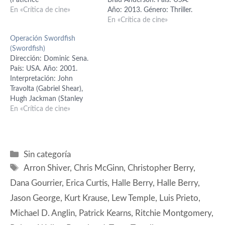
(Patience
Brad Anderson. País: USA.
Phillips/Catwoman),
En «Crítica de cine»
Año: 2013. Género: Thriller.
Benjamin Bratt (Detective
Interpretación: Halle Berry
En «Crítica de cine»
Tom Lone), Sharon Stone
(Jordan), Abigail Breslin,
Operación Swordfish
(Laurel Hedare), Lambert
Morris Chestnut, Michael
(Swordfish)
Wilson (George Hedare),
Eklund, Michael Imperioli.
Dirección: Dominic Sena.
Frances Conroy (Ophelia
Guion: Richard D’Ovidio.
País: USA. Año: 2001.
Powers), Alex Borstein
Producción: Jeff Graup,
Interpretación: John
(Sally), Michael Masee
Michael J. Luisi, Michael A.
Travolta (Gabriel Shear),
(Armando), Byron Mann
Helfant, Robert Stein y
Hugh Jackman (Stanley
(Wesley), Kim Smith (Drina),
Bradley Gallo. Distribuidora:
Jobson), Halle Berry (Ginger
En «Crítica de cine»
Christopher Heyerdahl
…
Knowles), Don Cheadle
(Rocker). Guión: John…
(agente A.D. Roberts),
Vinnie Jones (Marco),
Camryn Grimes (Holly
Categorías
Sin categoría
Jobson) Guión: Skip Woods.
Etiquetas
Arron Shiver
,
Chris McGinn
,
Christopher Berry
,
Producción: Joel Silver,
Jonathan D. Krane y Paul
Dana Gourrier
,
Erica Curtis
,
Halle Berry
,
Halle Berry
,
Winze. Coproducción: Skip
Jason George
,
Kurt Krause
,
Lew Temple
,
Luis Prieto
,
Woods y Dan Cracchiolo.…
Michael D. Anglin
,
Patrick Kearns
,
Ritchie Montgomery
,