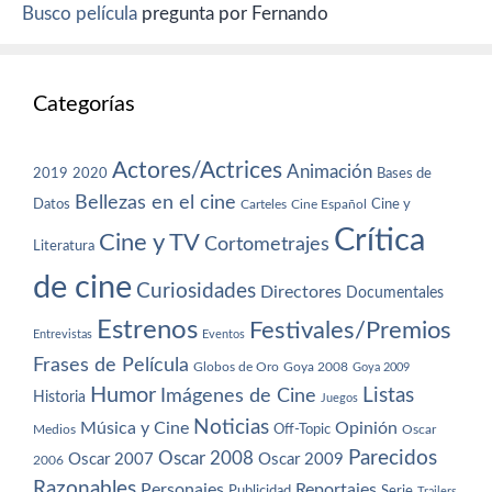
Busco película
pregunta por Fernando
Categorías
Actores/Actrices
Animación
2019
2020
Bases de
Bellezas en el cine
Datos
Cine y
Carteles
Cine Español
Crítica
Cine y TV
Cortometrajes
Literatura
de cine
Curiosidades
Directores
Documentales
Estrenos
Festivales/Premios
Entrevistas
Eventos
Frases de Película
Globos de Oro
Goya 2008
Goya 2009
Humor
Imágenes de Cine
Listas
Historia
Juegos
Noticias
Música y Cine
Opinión
Off-Topic
Oscar
Medios
Parecidos
Oscar 2008
Oscar 2007
Oscar 2009
2006
Razonables
Personajes
Reportajes
Publicidad
Serie
Trailers