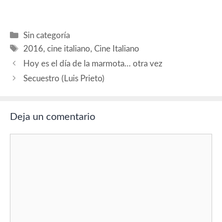
MONTAJE: Walter Fasano
MUSICA: Giuliano Taviani…
Categorías
Sin categoría
Etiquetas
2016
,
cine italiano
,
Cine Italiano
Hoy es el día de la marmota… otra vez
Secuestro (Luis Prieto)
Deja un comentario
Comentario