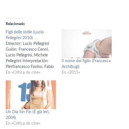
Relacionado
Figli delle stelle (Lucio
Pellegrini 2010)
Director: Lucio Pellegrini
Guión: Francesco Cenni,
Lucio Pellegrini, Michele
Il nome del figlio (Francesca
Pellegrini Interpretación:
Archibugi)
Pierfrancesco Favino, Fabio
En «2015»
Volo, Giuseppe Battiston,
En «Crítica de cine»
Claudia Pandolfi, Paolo
Sassanelli, Giorgio Tirabassi,
Fausto Maria Sciarappa,
Teco Celio, Pietro Ragusa,
Camilla Filippi, Lydia Biondi,
Fabrizio Rondolino,
Un Día Sin Fin (È già ieri,
Antonello Piroso, Chiara
2004)
Tomarelli FOTOGRAFIA:
En «Crítica de cine»
Gian Enrico Bianchi