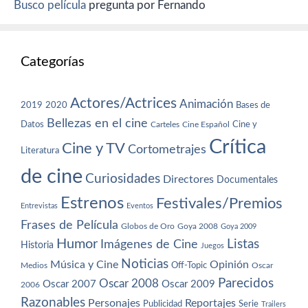
Busco película
pregunta por Fernando
Categorías
Actores/Actrices
Animación
2019
2020
Bases de
Bellezas en el cine
Datos
Cine y
Carteles
Cine Español
Crítica
Cine y TV
Cortometrajes
Literatura
de cine
Curiosidades
Directores
Documentales
Estrenos
Festivales/Premios
Entrevistas
Eventos
Frases de Película
Globos de Oro
Goya 2008
Goya 2009
Humor
Imágenes de Cine
Listas
Historia
Juegos
Noticias
Música y Cine
Opinión
Off-Topic
Oscar
Medios
Parecidos
Oscar 2008
Oscar 2007
Oscar 2009
2006
Razonables
Personajes
Reportajes
Publicidad
Serie
Trailers