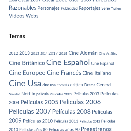
Oscar 2007
Oscar 2009
2006
Razonables
Personajes
Reportajes
Publicidad
Serie
Trailers
Vídeos
Webs
Temas
Cine Alemán
2013
2012
2013
2017
2018
2014
Cine Asiático
Cine Español
Cine Británico
Cine Español
Cine Europeo
Cine Francés
Cine Italiano
Cine Usa
crítica
General
cine usa
Drama
Comedia
Netflix
Películas
Películas 2003
película
Navidad
Películas 2002
Películas 2006
Películas 2005
2004
Películas 2007
Películas 2008
Películas
2009
Películas 2010
Películas 2011
Películas
Películas 2012
Preestrenos
Películas años 80
Películas años 90
2013