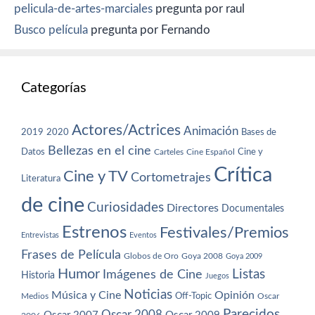
pelicula-de-artes-marciales
pregunta por raul
Busco película
pregunta por Fernando
Categorías
Actores/Actrices
Animación
2019
2020
Bases de
Bellezas en el cine
Datos
Cine y
Carteles
Cine Español
Crítica
Cine y TV
Cortometrajes
Literatura
de cine
Curiosidades
Directores
Documentales
Estrenos
Festivales/Premios
Entrevistas
Eventos
Frases de Película
Globos de Oro
Goya 2008
Goya 2009
Humor
Imágenes de Cine
Listas
Historia
Juegos
Noticias
Música y Cine
Opinión
Off-Topic
Oscar
Medios
Parecidos
Oscar 2008