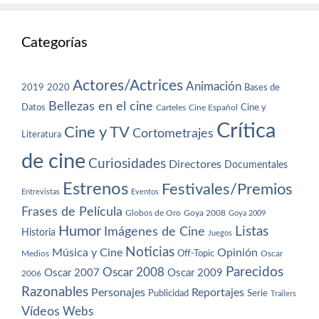
Categorías
Actores/Actrices
Animación
2019
2020
Bases de
Bellezas en el cine
Datos
Cine y
Carteles
Cine Español
Crítica
Cine y TV
Cortometrajes
Literatura
de cine
Curiosidades
Directores
Documentales
Estrenos
Festivales/Premios
Entrevistas
Eventos
Frases de Película
Globos de Oro
Goya 2008
Goya 2009
Humor
Imágenes de Cine
Listas
Historia
Juegos
Noticias
Música y Cine
Opinión
Off-Topic
Oscar
Medios
Parecidos
Oscar 2008
Oscar 2007
Oscar 2009
2006
Razonables
Personajes
Reportajes
Publicidad
Serie
Trailers
Vídeos
Webs