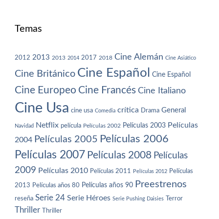
Temas
Cine Alemán
2013
2012
2013
2017
2018
2014
Cine Asiático
Cine Español
Cine Británico
Cine Español
Cine Europeo
Cine Francés
Cine Italiano
Cine Usa
crítica
General
cine usa
Drama
Comedia
Netflix
Películas
Películas 2003
película
Navidad
Películas 2002
Películas 2006
Películas 2005
2004
Películas 2007
Películas 2008
Películas
2009
Películas 2010
Películas 2011
Películas
Películas 2012
Preestrenos
Películas años 80
Películas años 90
2013
Serie 24
Serie Héroes
reseña
Terror
Serie Pushing Daisies
Thriller
Thriller