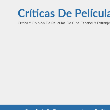
Saltar
al
Críticas De Pelícu
contenido
Crítica Y Opinión De Películas De Cine Español Y Extranj