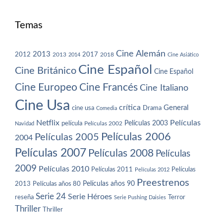
Temas
Cine Alemán
2013
2012
2013
2017
2018
2014
Cine Asiático
Cine Español
Cine Británico
Cine Español
Cine Europeo
Cine Francés
Cine Italiano
Cine Usa
crítica
General
cine usa
Drama
Comedia
Netflix
Películas
Películas 2003
película
Navidad
Películas 2002
Películas 2006
Películas 2005
2004
Películas 2007
Películas 2008
Películas
2009
Películas 2010
Películas 2011
Películas
Películas 2012
Preestrenos
Películas años 80
Películas años 90
2013
Serie 24
Serie Héroes
reseña
Terror
Serie Pushing Daisies
Thriller
Thriller