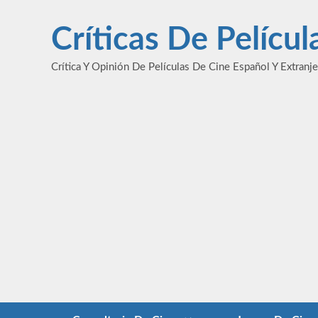
Saltar
al
Críticas De Pelícu
contenido
Crítica Y Opinión De Películas De Cine Español Y Extranj