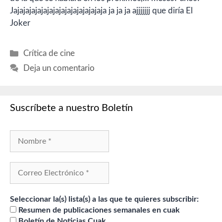
Jajajajajajajajajajajajajajajaja ja ja ja ajjjjjjj que diría El
Joker
Categorías
Crítica de cine
Deja un comentario
Suscríbete a nuestro Boletín
Seleccionar la(s) lista(s) a las que te quieres subscribir:
Resumen de publicaciones semanales en cuak
Boletín de Noticias Cuak