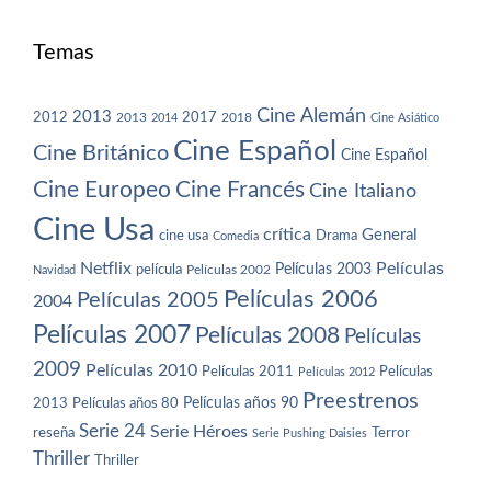
Temas
Cine Alemán
2013
2012
2013
2017
2018
2014
Cine Asiático
Cine Español
Cine Británico
Cine Español
Cine Europeo
Cine Francés
Cine Italiano
Cine Usa
crítica
General
cine usa
Drama
Comedia
Netflix
Películas
Películas 2003
película
Navidad
Películas 2002
Películas 2006
Películas 2005
2004
Películas 2007
Películas 2008
Películas
2009
Películas 2010
Películas 2011
Películas
Películas 2012
Preestrenos
Películas años 80
Películas años 90
2013
Serie 24
Serie Héroes
reseña
Terror
Serie Pushing Daisies
Thriller
Thriller