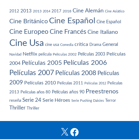
Cine Alemán
2013
2012
2013
2017
2018
2014
Cine Asiático
Cine Español
Cine Británico
Cine Español
Cine Europeo
Cine Francés
Cine Italiano
Cine Usa
crítica
General
cine usa
Drama
Comedia
Netflix
Películas
Películas 2003
película
Navidad
Películas 2002
Películas 2006
Películas 2005
2004
Películas 2007
Películas 2008
Películas
2009
Películas 2010
Películas 2011
Películas
Películas 2012
Preestrenos
Películas años 80
Películas años 90
2013
Serie 24
Serie Héroes
reseña
Terror
Serie Pushing Daisies
Thriller
Thriller
X
Facebook