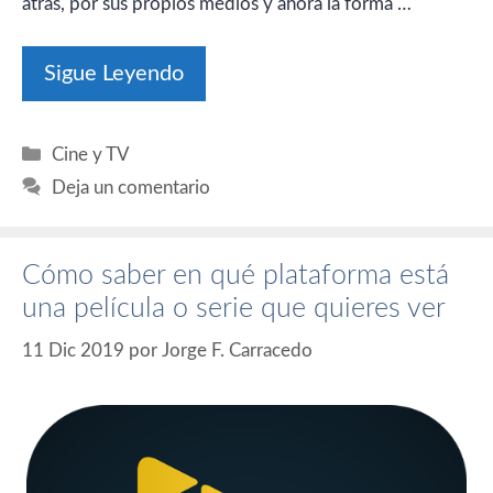
atrás, por sus propios medios y ahora la forma …
Sigue Leyendo
Categorías
Cine y TV
Deja un comentario
Cómo saber en qué plataforma está
una película o serie que quieres ver
11 Dic 2019
por
Jorge F. Carracedo