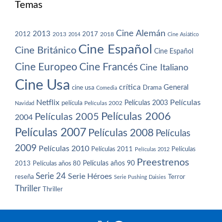
Temas
Cine Alemán
2013
2012
2013
2017
2018
2014
Cine Asiático
Cine Español
Cine Británico
Cine Español
Cine Europeo
Cine Francés
Cine Italiano
Cine Usa
crítica
General
cine usa
Drama
Comedia
Netflix
Películas
Películas 2003
película
Navidad
Películas 2002
Películas 2006
Películas 2005
2004
Películas 2007
Películas 2008
Películas
2009
Películas 2010
Películas 2011
Películas
Películas 2012
Preestrenos
Películas años 80
Películas años 90
2013
Serie 24
Serie Héroes
reseña
Terror
Serie Pushing Daisies
Thriller
Thriller