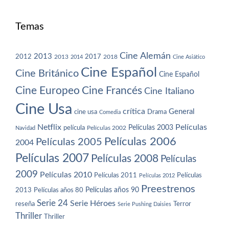
Temas
Cine Alemán
2013
2012
2013
2017
2018
2014
Cine Asiático
Cine Español
Cine Británico
Cine Español
Cine Europeo
Cine Francés
Cine Italiano
Cine Usa
crítica
General
cine usa
Drama
Comedia
Netflix
Películas
Películas 2003
película
Navidad
Películas 2002
Películas 2006
Películas 2005
2004
Películas 2007
Películas 2008
Películas
2009
Películas 2010
Películas 2011
Películas
Películas 2012
Preestrenos
Películas años 80
Películas años 90
2013
Serie 24
Serie Héroes
reseña
Terror
Serie Pushing Daisies
Thriller
Thriller