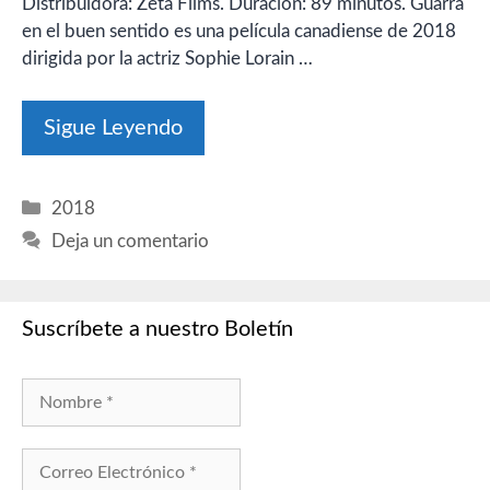
Distribuidora: Zeta Films. Duración: 89 minutos. Guarra
en el buen sentido es una película canadiense de 2018
dirigida por la actriz Sophie Lorain …
Sigue Leyendo
Categorías
2018
Deja un comentario
Suscríbete a nuestro Boletín