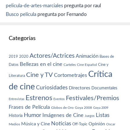
pelicula-de-artes-marciales
pregunta por raul
Busco película
pregunta por Fernando
Categorías
Actores/Actrices
Animación
2019
2020
Bases de
Bellezas en el cine
Datos
Cine y
Carteles
Cine Español
Crítica
Cine y TV
Cortometrajes
Literatura
de cine
Curiosidades
Directores
Documentales
Estrenos
Festivales/Premios
Entrevistas
Eventos
Frases de Película
Globos de Oro
Goya 2008
Goya 2009
Humor
Imágenes de Cine
Listas
Historia
Juegos
Noticias
Música y Cine
Opinión
Off-Topic
Oscar
Medios