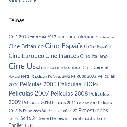
Vídeos
Webs
Temas
Cine Alemán
2013
2012
2013
2017
2018
2014
Cine Asiático
Cine Español
Cine Británico
Cine Español
Cine Europeo
Cine Francés
Cine Italiano
Cine Usa
crítica
General
cine usa
Drama
Comedia
Netflix
Películas
Películas 2003
película
Navidad
Películas 2002
Películas 2006
Películas 2005
2004
Películas 2007
Películas 2008
Películas
2009
Películas 2010
Películas 2011
Películas
Películas 2012
Preestrenos
Películas años 80
Películas años 90
2013
Serie 24
Serie Héroes
reseña
Terror
Serie Pushing Daisies
Thriller
Thriller