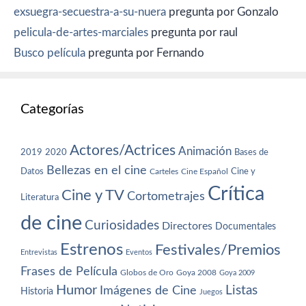
exsuegra-secuestra-a-su-nuera
pregunta por Gonzalo
pelicula-de-artes-marciales
pregunta por raul
Busco película
pregunta por Fernando
Categorías
Actores/Actrices
Animación
2019
2020
Bases de
Bellezas en el cine
Datos
Cine y
Carteles
Cine Español
Crítica
Cine y TV
Cortometrajes
Literatura
de cine
Curiosidades
Directores
Documentales
Estrenos
Festivales/Premios
Entrevistas
Eventos
Frases de Película
Globos de Oro
Goya 2008
Goya 2009
Humor
Imágenes de Cine
Listas
Historia
Juegos