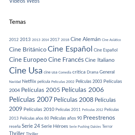
Vídeos
Webs
Temas
Cine Alemán
2013
2012
2013
2017
2018
2014
Cine Asiático
Cine Español
Cine Británico
Cine Español
Cine Europeo
Cine Francés
Cine Italiano
Cine Usa
crítica
General
cine usa
Drama
Comedia
Netflix
Películas
Películas 2003
película
Navidad
Películas 2002
Películas 2006
Películas 2005
2004
Películas 2007
Películas 2008
Películas
2009
Películas 2010
Películas 2011
Películas
Películas 2012
Preestrenos
Películas años 80
Películas años 90
2013
Serie 24
Serie Héroes
reseña
Terror
Serie Pushing Daisies
Thriller
Thriller