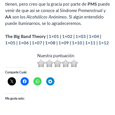
tienen, pero creo que la gracia por parte de
PMS
puede
venir de que así se conoce al
Síndrome Premenstrual
y
AA
son los
Alcohólicos Anónimos
. Si algún entendido
puede iluminarnos, se lo agradeceremos.
The Big Band Theory |
1×01
|
1×02
|
1×03
|
1×04
|
1×05
|
1×06
|
1×07
|
1×08
|
1×09
|
1×10
|
1×11
|
1×12
Nuestra puntuación
Comparte Cuak:
Me gusta esto: