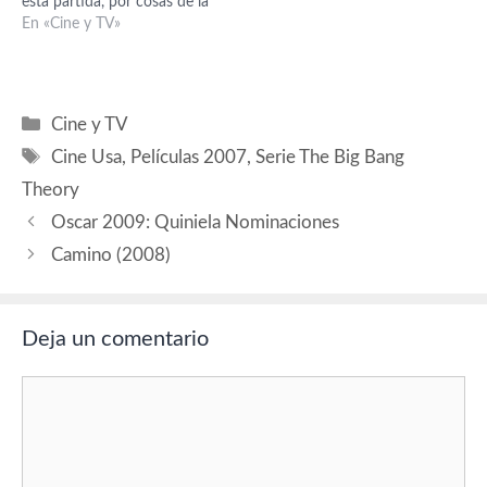
esta partida, por cosas de la
vida, acaba apuntándose
En «Cine y TV»
Penny y se da la improbable
circunstancia, como apunta
Sheldon, de que la chica, a
pesar de ser tan atractiva,…
Categorías
Cine y TV
Etiquetas
Cine Usa
,
Películas 2007
,
Serie The Big Bang
Theory
Oscar 2009: Quiniela Nominaciones
Camino (2008)
Deja un comentario
Comentario