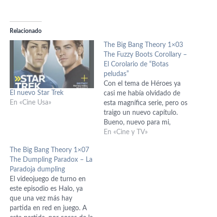
Relacionado
The Big Bang Theory 1×03
The Fuzzy Boots Corollary –
El Corolario de “Botas
peludas”
Con el tema de Héroes ya
El nuevo Star Trek
casi me había olvidado de
En «Cine Usa»
esta magnífica serie, pero os
traigo un nuevo capítulo.
Bueno, nuevo para mi,
porque como ya comente
En «Cine y TV»
actualmente se está
The Big Bang Theory 1×07
emitiendo ya la segunda
The Dumpling Paradox – La
temporada. Ya os indiqué al
Paradoja dumpling
comentar el primer capítulo
El videojuego de turno en
que no he seguido la serie…
este episodio es Halo, ya
que una vez más hay
partida en red en juego. A